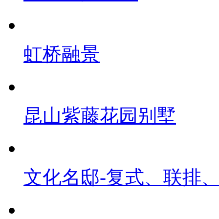
虹桥融景
昆山紫藤花园别墅
文化名邸-复式、联排