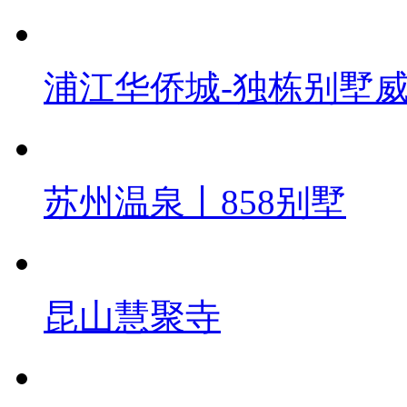
浦江华侨城-独栋别墅
苏州温泉丨858别墅
昆山慧聚寺