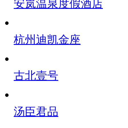
安岚温泉度假酒店
杭州迪凯金座
古北壹号
汤臣君品