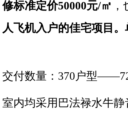
修标准定价
50000
元
/
㎡
，
人飞机入户
的佳宅项目
。
交付数量：
370
户型
——7
室内均采用巴法禄水牛静