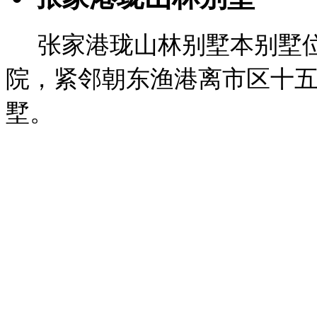
张家港珑山林别墅
本别墅
院，紧邻朝东渔港离市区十
墅。