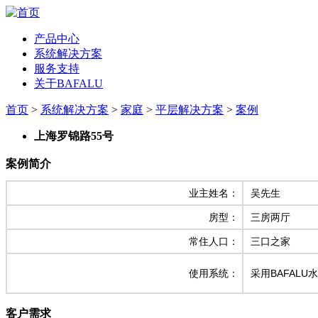
产品中心
系统解决方案
服务支持
关于BAFALU
首页
>
系统解决方案
>
家庭
>
平层解决方案
>
案例
上海罗锦路55号
案例简介
业主姓名：
吴先生
房型：
三房两厅
常住人口：
三口之家
使用系统：
采用BAFAL
客户需求