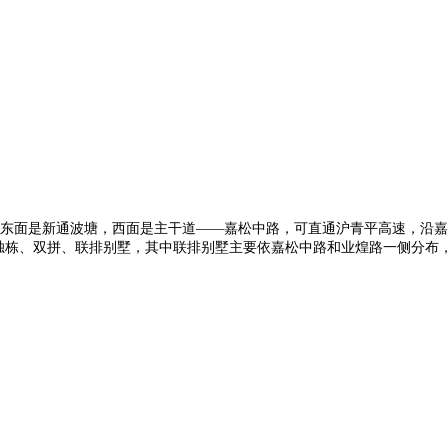
东面是新通波塘，西面是主干道——嘉松中路，可直通沪青平高速，沿嘉
有独栋、双拼、联排别墅，其中联排别墅主要依嘉松中路和业煌路一侧分