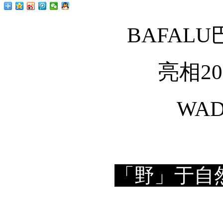
BAFAL
亮相2
WA
「野」于自